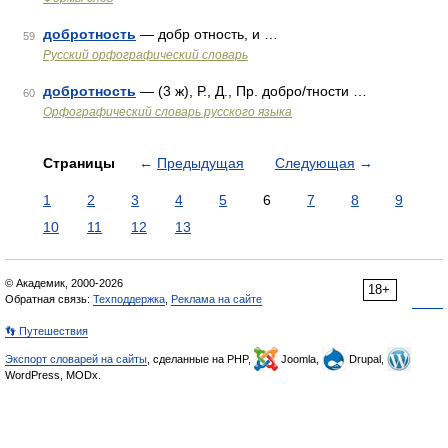
добротность
— добр отность, и …
59
Русский орфографический словарь
добротность
— (3 ж), Р., Д., Пр. добро/тности …
60
Орфографический словарь русского языка
Страницы
←
Предыдущая
Следующая
→
1
2
3
4
5
6
7
8
9
10
11
12
13
© Академик, 2000-2026
18+
Обратная связь:
Техподдержка
,
Реклама на сайте
👣 Путешествия
Экспорт словарей на сайты
, сделанные на PHP,
Joomla,
Drupal,
WordPress, MODx.