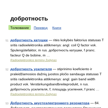
добротность
Толкование
Перевод
Книги
добротность катушки
— ritės kokybės faktorius statusas T
51
sritis radioelektronika atitikmenys: angl. coil Q factor vok.
Spulengütefaktor, m rus. добротность катушки, f pranc.
facteur Q de bobine, m …
Radioelektronikos terminų žodynas
добротность усилителя
— stiprinimo koeficiento ir
52
praleidžiamosios dažnių juostos pločio sandauga statusas T
sritis radioelektronika atitikmenys: angl. gain band width
product vok. Verstärkungsbandbreiteprodukt, n rus.
добротность усилителя, f; площадь усиления, f pranc …
Radioelektronikos terminų žodynas
Добротность акустоэлектронного резонатора
— 84.
53