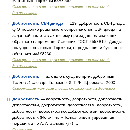
магнитные. Термины и&#8230; …
Словарь-справочник терминов нормативно-технической
документации
Добротность СВЧ диода
— 129. Добротность СВЧ диода
56
Q Отношение реактивного сопротивления СВЧ диода на
заданной частоте к активному при заданном значении
обратного напряжения Источник: ГОСТ 25529 82: Диоды
полупроводниковые. Термины, определения и буквенные
обозначения&#8230; …
Словарь-справочник терминов нормативно-технической
документации
Добротность
— ж. отвлеч. сущ. по прил. добротный
57
Толковый словарь Ефремовой. Т. Ф. Ефремова. 2000 …
Современный толковый словарь русского языка Ефремовой
добротность
— добротность, добротности, добротности,
58
добротностей, добротности, добротностям, добротность,
добротности, добротностью, добротностями, добротности,
добротностях (Источник: «Полная акцентуированная
парадигма по А. А. Зализняку») …
Формы слов